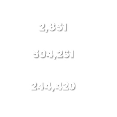
LOGROS HISTÓRICOS
2,851
Familias con cáncer apoyadas
504,261
Personas capacitadas para cuidar
la salud integral
244,420
Estudios de detección temprana
realizados