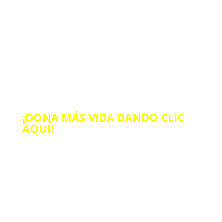
SÚMATE A NUESTRA CAUSA
¡Necesitamos
tu ayuda!
Tu donación será de gran ayuda.
¡DONA MÁS VIDA DANDO CLIC
AQUÍ!