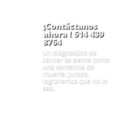
¡Contáctanos
ahora ! 614 439
8764
Un diagnóstico de
cáncer se siente como
una sentencia de
muerte. Juntos,
lograremos que no lo
sea.