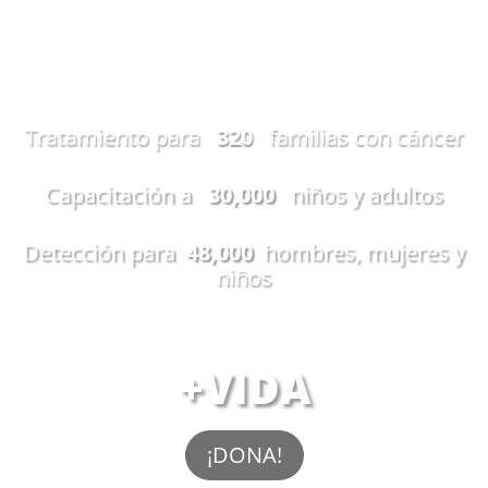
METAS 2026
Tratamiento para
320
familias con cáncer
Capacitación a
30,000
niños y adultos
Detección para
48,000
hombres, mujeres y
niños
AYÚDANOS A DAR
+VIDA
¡DONA!