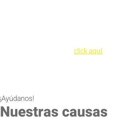
¡Súmate al esfuerzo!
Juntos, podemos dar
oportunidades de +Vida y
evitar a cientos de familias el
dolor de muertes prevenibles
Dona haciendo
click aquí
¡Ayúdanos!
Nuestras causas